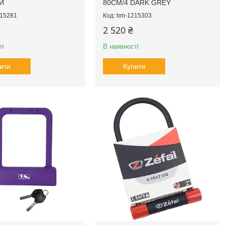
Й
80CM/4 DARK GREY
15281
bm-1215303
2 520 ₴
ті
В наявності
ити
Купити