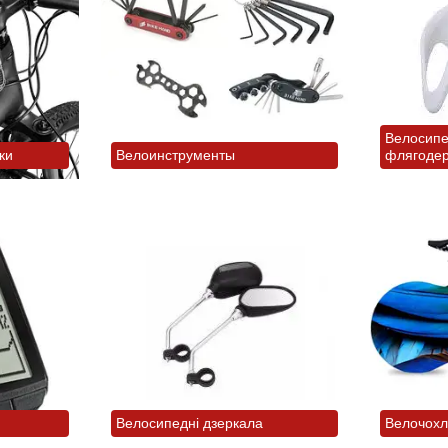
Велосипе
ки
Велоинструменты
флягодер
Велосипедні дзеркала
Велочохл