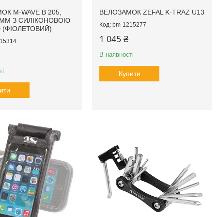
ОК M-WAVE B 205,
ВЕЛОЗАМОК ZEFAL K-TRAZ U13
 ММ З СИЛІКОНОВОЮ
bm-1215277
(ФІОЛЕТОВИЙ)
1 045 ₴
15314
В наявності
ті
Купити
ити