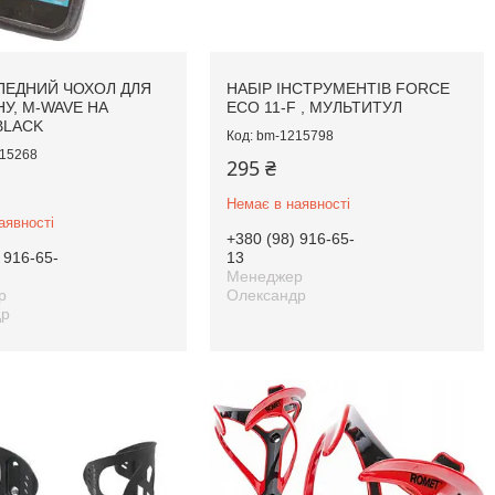
ПЕДНИЙ ЧОХОЛ ДЛЯ
НАБІР ІНСТРУМЕНТІВ FORCE
У, M-WAVE НА
ECO 11-F , МУЛЬТИТУЛ
BLACK
bm-1215798
15268
295 ₴
Немає в наявності
аявності
+380 (98) 916-65-
 916-65-
13
Менеджер
р
Олександр
др