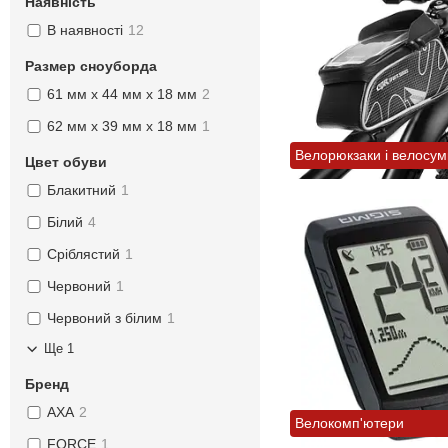
Наявність
В наявності
12
Размер сноуборда
61 мм х 44 мм х 18 мм
2
62 мм х 39 мм х 18 мм
1
Велорюкзаки і велосум
Цвет обуви
Блакитний
1
Білий
4
Сріблястий
1
Червоний
1
Червоний з білим
1
Ще 1
Бренд
AXA
2
Велокомп'ютери
FORCE
1