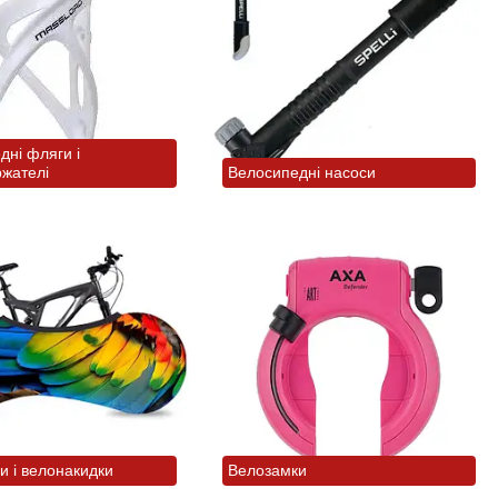
дні фляги і
жателі
Велосипедні насоси
и і велонакидки
Велозамки