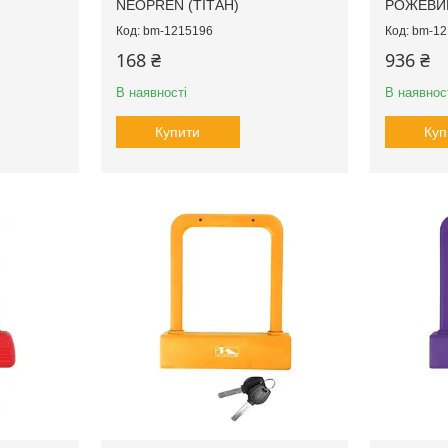
NEOPREN (ТІТАН)
РОЖЕВИ
bm-1215196
bm-12
168 ₴
936 ₴
В наявності
В наявнос
Купити
Куп