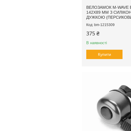
ВЕЛОЗАМОК M-WAVE B
142X89 ММ З СИЛІК
ДУЖКОЮ (ПЕРСИКОВ
bm-1215309
375 ₴
В наявності
Купити