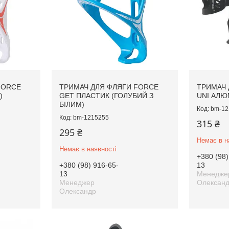
FORCE
ТРИМАЧ ДЛЯ ФЛЯГИ FORCE
ТРИМАЧ 
)
GET ПЛАСТИК (ГОЛУБИЙ З
UNI АЛЮ
БІЛИМ)
bm-12
bm-1215255
315 ₴
295 ₴
Немає в н
Немає в наявності
+380 (98)
+380 (98) 916-65-
13
13
Менедже
Менеджер
Олексан
Олександр