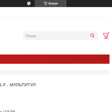
Кошик
-F , МУЛЬТИТУЛ
m-1215798