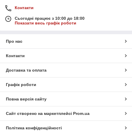
Подивитися вітрину
Контакти
Сьогодні працює з 10:00 до 18:00
Показати весь графік роботи
Хіти продажу за мінімальними цінами
Про нас
Контакти
йки з
Доставка та оплата
конання
Графік роботи
их
Повна версія сайту
Сайт створено на маркетплейсі
Prom.ua
Політика конфіденційності
Фінгерборди і фингербайки