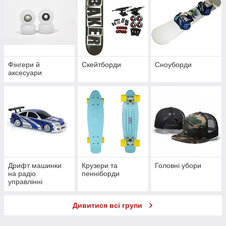
Фінгери й
Скейтборди
Сноуборди
аксесуари
Дрифт машинки
Крузери та
Головні убори
на радіо
пенніборди
управлінні
Дивитися всі групи