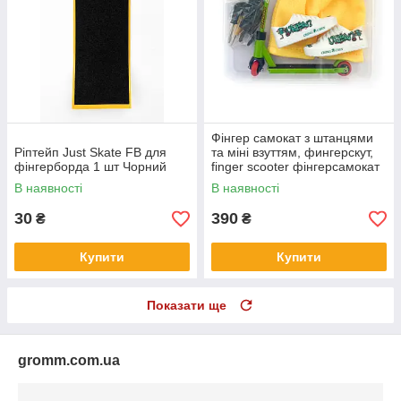
Фінгер самокат з штанцями
Ріптейп Just Skate FB для
та міні взуттям, фингерскут,
фінгерборда 1 шт Чорний
finger scooter фінгерсамокат
(зелений)
В наявності
В наявності
30
390
₴
₴
Купити
Купити
Показати ще
gromm.com.ua