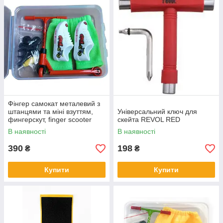
Фінгер самокат металевий з
штанцями та міні взуттям,
Універсальний ключ для
фингерскут, finger scooter
скейта REVOL RED
фінгерсамокат (червоний)
В наявності
В наявності
390
198
₴
₴
Купити
Купити