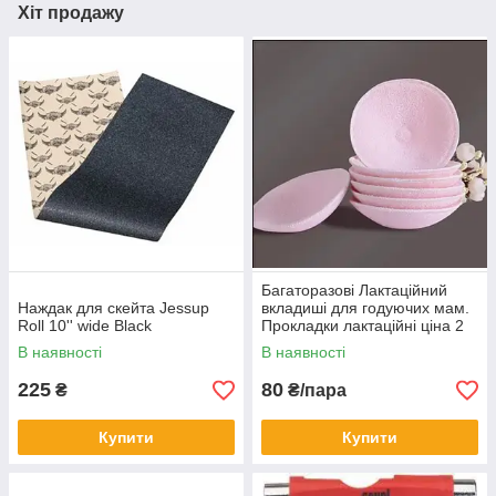
Хіт продажу
Багаторазові Лактаційний
Наждак для скейта Jessup
вкладиші для годуючих мам.
Roll 10'' wide Black
Прокладки лактаційні ціна 2
шт.
В наявності
В наявності
225
80
₴
₴/пара
Купити
Купити