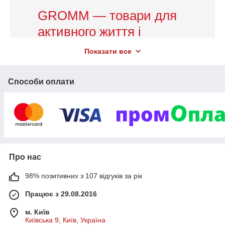
GROMM — товари для
активного життя і
захоплюючого
Показати все
дозвілля
Способи оплати
Одяг, взуття, аксесуари, фінгерборди,
скейтборд, велосипеди, сноуборди,
спорттовари і дитяча продукція
1500
Завжди широкий вибір — більше
позицій в
Про нас
каталозі. Всі товари в наявності, доставляємо по
1-2
Україні протягом
днів. Якість гарантуємо,
98% позитивних з 107 відгуків за рік
передбачено повернення і обмін. Працюємо для
Працює з 29.08.2016
вас без вихідних, звертайтеся!
м. Київ
Київська 9, Київ, Україна