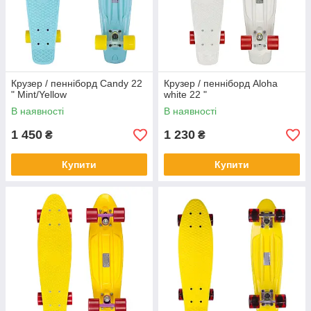
Крузер / пенніборд Candy 22
Крузер / пенніборд Aloha
" Mint/Yellow
white 22 "
В наявності
В наявності
1 450
1 230
₴
₴
Купити
Купити