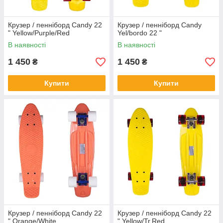
Крузер / пенніборд Candy 22
Крузер / пенніборд Candy
" Yellow/Purple/Red
Yel/bordo 22 "
В наявності
В наявності
1 450
1 450
₴
₴
Купити
Купити
Крузер / пенніборд Candy 22
Крузер / пенніборд Candy 22
" Orange/White
" Yellow/Tr.Red