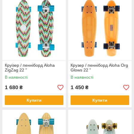
Круізер / пенніборд Aloha
Крузер / пенніборд Aloha Org
ZigZag 22 "
Glows 22 "
В наявності
В наявності
1 680
1 450
₴
₴
Купити
Купити