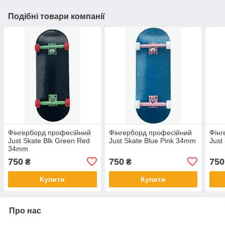
Подібні товари компанії
Фінгерборд професійний
Фінгерборд професійний
Фінг
Just Skate Blk Green Red
Just Skate Blue Pink 34mm
Just
34mm
750
750
750
₴
₴
Купити
Купити
Про нас