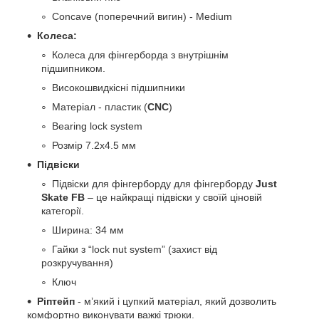
Concave (поперечний вигин) - Medium
Колеса:
Колеса для фінгерборда з внутрішнім
підшипником.
Високошвидкісні підшипники
Матеріал - пластик (
CNC
)
Bearing lock system
Розмір 7.2х4.5 мм
Підвіски
Підвіски для фінгерборду для фінгерборду
Just
Skate FB
– це найкращі підвіски у своїй ціновій
категорії.
Ширина: 34 мм
Гайки з “lock nut system” (захист від
розкручування)
Ключ
Ріптейп
- мʼякий і цупкий матеріал, який дозволить
комфортно виконувати важкі трюки.