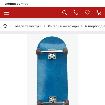
gromm.com.ua
Товари та послуги
Фінгери й аксесуари
Фінгерборд п