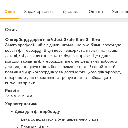
Опис
Характеристики
Доставка
Оплата
Умови п
Опис
Фінгерборд дерев'яний
Just Skate Blue Sil Brwn
34mm
професійний з підшипниками - це вже більш просунута
версія фінгерборду. В цій версії використані тільки найкращі
деталі, які дозволяють вивчати будь які трюки. Це один з
кращих варіантів фінгербордів, він стає ідеальним вибором
для тих, хто цінує якість без великих витрат.
Розкрийте свій
потенціал у фінгербордингу за допомогою цього фінгерборду,
створеного для ефективного тренування та найкращого
вивчення трюків.
Розмір
:
34 мм х 99 мм;
Характеристики
:
Дека для фінгерборду
Дека складається з 5-ти дерев'яних слоїв.
Бланковий низ