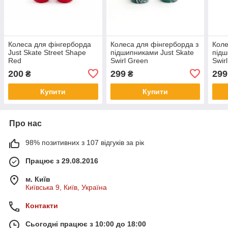
Колеса для фінгерборда
Колеса для фінгерборда з
Коле
Just Skate Street Shape
підшипниками Just Skate
підш
Red
Swirl Green
Swir
200
299
299
₴
₴
Купити
Купити
Про нас
98% позитивних з 107 відгуків за рік
Працює з 29.08.2016
м. Київ
Київська 9, Київ, Україна
Контакти
Сьогодні працює з 10:00 до 18:00