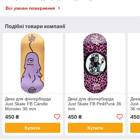
Всі умови повернення
Подібні товари компанії
Дека для фінгерборда
Дека для фінгерборда
Дека
Just Skate FB Candle
Just Skate FB PinkPunk 36
Just
Monster 36 mm
mm
36 
450
450
450
₴
₴
Купити
Купити