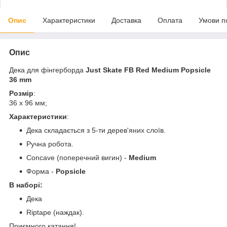
Опис
Характеристики
Доставка
Оплата
Умови п
Опис
Дека для фінгерборда
Just Skate FB Red Medium Popsicle
36 mm
Розмір
:
36 х 96 мм;
Характеристики
:
Дека складається з 5-ти дерев'яних слоїв.
Ручна робота.
Concave (поперечний вигин) -
Medium
Форма -
Popsicle
В наборі:
Дека
Riptape (наждак).
Приємного катання!