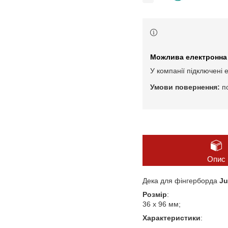
У компанії підключені 
п
Опис
Дека для фінгерборда
Ju
Розмір
:
36 х 96 мм;
Характеристики
: