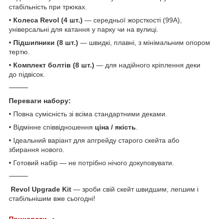
стабільність при трюках.
•
Колеса Revol (4 шт.)
— середньої жорсткості (99A),
універсальні для катання у парку чи на вулиці.
•
Підшипники (8 шт.)
— швидкі, плавні, з мінімальним опором
тертю.
•
Комплект болтів (8 шт.)
— для надійного кріплення деки
до підвісок.
⸻
Переваги набору:
• Повна сумісність зі всіма стандартними деками.
• Відмінне співвідношення
ціна / якість
.
• Ідеальний варіант для апгрейду старого скейта або
збирання нового.
• Готовий набір — не потрібно нічого докуповувати.
⸻
Revol Upgrade Kit
— зроби свій скейт швидшим, легшим і
стабільнішим вже сьогодні!
Приховати