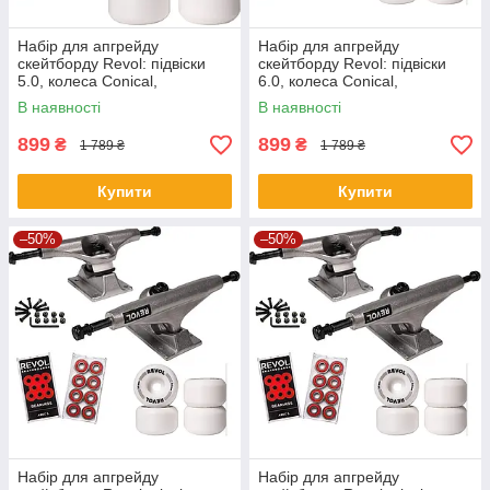
Набір для апгрейду
Набір для апгрейду
скейтборду Revol: підвіски
скейтборду Revol: підвіски
5.0, колеса Conical,
6.0, колеса Conical,
підшипники ABEC 7, болти
підшипники ABEC 7, болти
В наявності
В наявності
899
899
₴
₴
1 789 ₴
1 789 ₴
Купити
Купити
–50%
–50%
Набір для апгрейду
Набір для апгрейду