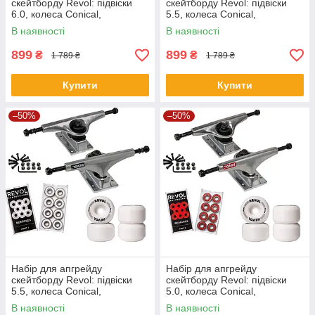
скейтборду Revol: підвіски
скейтборду Revol: підвіски
6.0, колеса Conical,
5.5, колеса Conical,
підшипники ABEC 5, болти
підшипники ABEC 5, болти
В наявності
В наявності
899
899
₴
₴
1 789 ₴
1 789 ₴
Купити
Купити
–50%
–50%
Набір для апгрейду
Набір для апгрейду
скейтборду Revol: підвіски
скейтборду Revol: підвіски
5.5, колеса Conical,
5.0, колеса Conical,
підшипники ABEC 7, болти
підшипники ABEC 5, болти
В наявності
В наявності