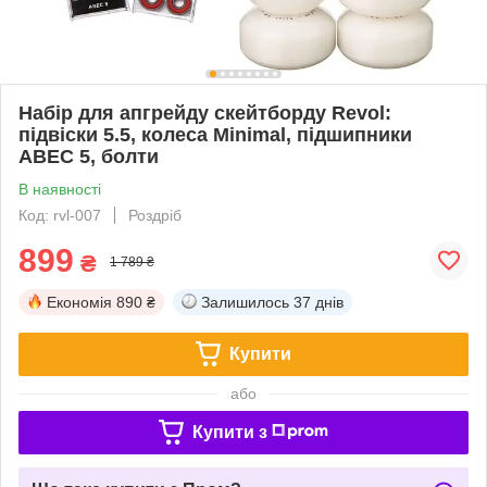
Набір для апгрейду скейтборду Revol:
підвіски 5.5, колеса Minimal, підшипники
ABEC 5, болти
В наявності
Код: rvl-007
Роздріб
899
₴
1 789 ₴
Економія
890 ₴
Залишилось
37 днів
Купити
або
Купити з