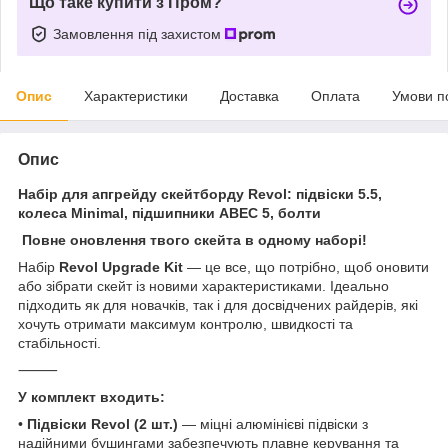
Що таке купити з Пром?
Замовлення під захистом
Опис
Характеристики
Доставка
Оплата
Умови п
Опис
Набір для апгрейду скейтборду Revol: підвіски 5.5,
колеса Minimal, підшипники ABEC 5, болти
Повне оновлення твого скейта в одному наборі!
Набір
Revol Upgrade Kit
— це все, що потрібно, щоб оновити
або зібрати скейт із новими характеристиками. Ідеально
підходить як для новачків, так і для досвідчених райдерів, які
хочуть отримати максимум контролю, швидкості та
стабільності.
⸻
У комплект входить:
•
Підвіски Revol (2 шт.)
— міцні алюмінієві підвіски з
надійними бушингами забезпечують плавне керування та