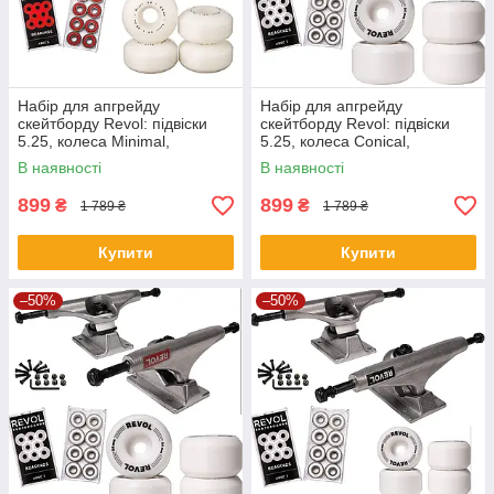
Набір для апгрейду
Набір для апгрейду
скейтборду Revol: підвіски
скейтборду Revol: підвіски
5.25, колеса Minimal,
5.25, колеса Conical,
підшипники ABEC 5, болти
підшипники ABEC 7, болти
В наявності
В наявності
899
899
₴
₴
1 789 ₴
1 789 ₴
Купити
Купити
–50%
–50%