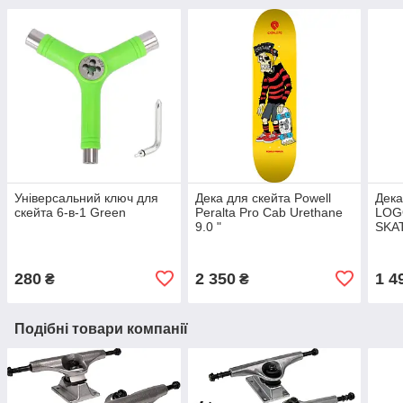
Універсальний ключ для
Дека для скейта Powell
Дека
скейта 6-в-1 Green
Peralta Pro Cab Urethane
LOGO
9.0 "
SKA
280
2 350
1 4
₴
₴
Подібні товари компанії