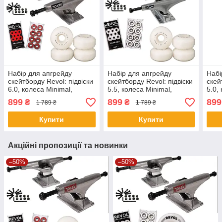
Набір для апгрейду
Набір для апгрейду
Набі
скейтборду Revol: підвіски
скейтборду Revol: підвіски
скей
6.0, колеса Minimal,
5.5, колеса Minimal,
5.0,
підшипники ABEC 5, болти
підшипники ABEC 7, болти
підш
899
899
899
₴
₴
1 789 ₴
1 789 ₴
Купити
Купити
Акційні пропозиції та новинки
–50%
–50%