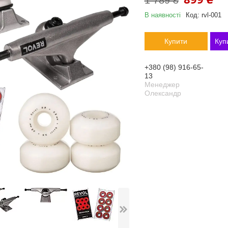
1 789 ₴
В наявності
Код:
rvl-001
Купити
Куп
+380 (98) 916-65-
13
Менеджер
Олександр