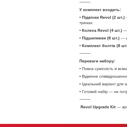
⸻
У комплект входить:
•
Підвіски Revol (2 шт.)
—
трюках.
•
Колеса Revol (4 шт.)
— 
•
Підшипники (8 шт.)
— ш
•
Комплект болтів (8 шт.
⸻
Переваги набору:
• Повна сумісність зі вс
• Відмінне співвідношен
• Ідеальний варіант для 
• Готовий набір — не пот
⸻
Revol Upgrade Kit
— зро