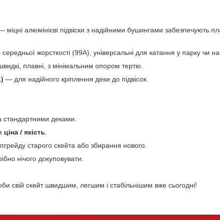
 міцні алюмінієві підвіски з надійними бушингами забезпечують пл
середньої жорсткості (99A), універсальні для катання у парку чи на
видкі, плавні, з мінімальним опором тертю.
)
— для надійного кріплення деки до підвісок.
іма стандартними деками.
ня
ціна / якість
.
апгрейду старого скейта або збирання нового.
рібно нічого докуповувати.
би свій скейт швидшим, легшим і стабільнішим вже сьогодні!