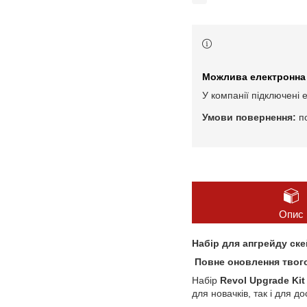
У компанії підключені 
п
Опис
Набір для апгрейду ске
Повне оновлення твого
Набір
Revol Upgrade Kit
для новачків, так і для д