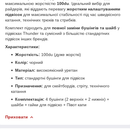
максимальною жорсткістю
100du
. Ідеальний вибір для
райдерів, які віддають перевагу
жорстким налаштуванням
підвісок
для максимальної стабільності під час швидкісного
катання, технічних трюків та стрибків.
Комплект підходить для
повної заміни бушінгів та шайб
у
підвісках Thunder та сумісний з більшістю стандартних
підвісок інших брендів.
Характеристики:
Жорсткість:
100du (дуже жорсткі)
Колір:
чорний
Матеріал:
високоякісний уретан
Тип:
стандартні бушінги для підвісок
Призначення:
для скейтбордів, стріту, технічного
катання
Комплектація:
4 бушінги (2 верхніх + 2 нижніх) +
шайби + гайки для підвіско + Півот капи
Приховати