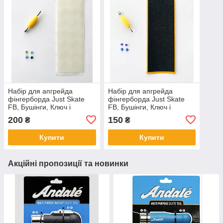
Набір для апгрейда
Набір для апгрейда
фінгерборда Just Skate
фінгерборда Just Skate
FB, Бушінги, Ключ і
FB, Бушінги, Ключ і
Ріптейп Прозорий
Ріптейп Чорний
200
150
₴
₴
Купити
Купити
Акційні пропозиції та новинки