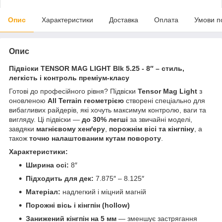
Опис
Характеристики
Доставка
Оплата
Умови п
Опис
Підвіски TENSOR MAG LIGHT Blk 5.25 - 8″ – стиль,
легкість і контроль преміум-класу
Готові до професійного рівня? Підвіски
Tensor Mag Light
з
оновленою
All Terrain геометрією
створені спеціально для
вибагливих райдерів, які хочуть максимум контролю, ваги та
вигляду. Ці підвіски —
до 30% легші
за звичайні моделі,
завдяки
магнієвому хенґеру
,
порожнім вісі та кінгпіну
, а
також
точно налаштованим кутам повороту
.
Характеристики:
Ширина
осі:
8″
Підходить для дек:
7.875″ – 8.125″
Матеріал:
надлегкий і міцний магній
Порожні вісь і кінгпін (hollow)
Занижений кінгпін на 5 мм
— зменшує застрягання