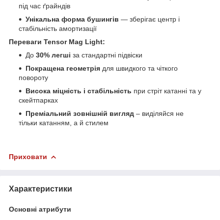
під час ґрайндів
Унікальна форма бушингів
— зберігає центр і
стабільність амортизації
Переваги Tensor Mag Light:
До
30% легші
за стандартні підвіски
Покращена геометрія
для швидкого та чіткого
повороту
Висока міцність і стабільність
при стріт катанні та у
скейтпарках
Преміальний зовнішній вигляд
– виділяйся не
тільки катанням, а й стилем
Приховати
Характеристики
Основні атрибути