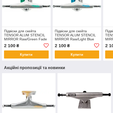
Підвіски для скейта
Підвіски для скейта
Підв
TENSOR ALUM STENCIL
TENSOR ALUM STENCIL
TEN
MIRROR Raw/Green Fade
MIRROR Raw/Light Blue
MIRR
5.25
Fade 5.25
Fade
2 100
2 100
2 1
₴
₴
Купити
Купити
Акційні пропозиції та новинки