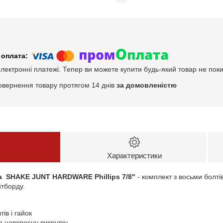
електронні платежі. Тепер ви можете купити будь-який товар не пок
овернення товару протягом 14 днів
за домовленістю
Характеристики
та SHAKE JUNT HARDWARE Phillips 7/8"
- комплект з восьми болті
йтборду.
тів і гайок
на навхресну викрутку