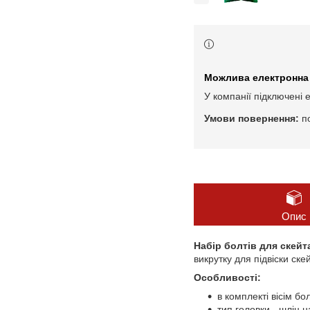
У компанії підключені 
п
Опис
Набір болтів для скей
викрутку для підвіски ске
Особливості:
в комплекті вісім бол
тип головки - шліц 