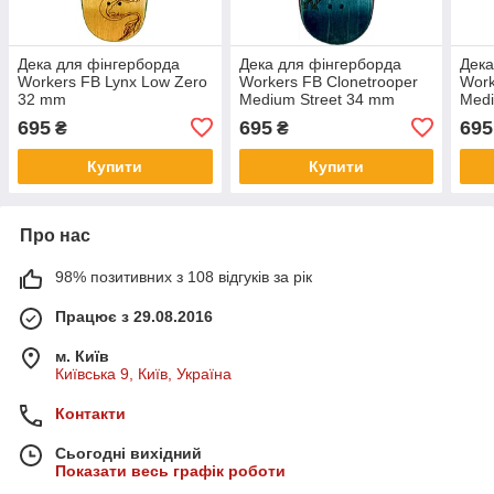
Дека для фінгерборда
Дека для фінгерборда
Дека
Workers FB Lynx Low Zero
Workers FB Clonetrooper
Work
32 mm
Medium Street 34 mm
Medi
695
695
695
₴
₴
Купити
Купити
Про нас
98% позитивних з 108 відгуків за рік
Працює з 29.08.2016
м. Київ
Київська 9, Київ, Україна
Контакти
Сьогодні вихідний
Показати весь графік роботи