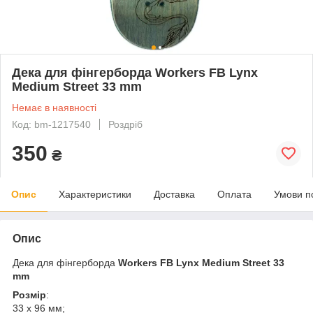
Дека для фінгерборда Workers FB Lynx
Medium Street 33 mm
Немає в наявності
Код: bm-1217540
Роздріб
350
₴
Опис
Характеристики
Доставка
Оплата
Умови п
Опис
Дека для фінгерборда
Workers FB Lynx Medium Street 33
mm
Розмір
:
33 х 96 мм;