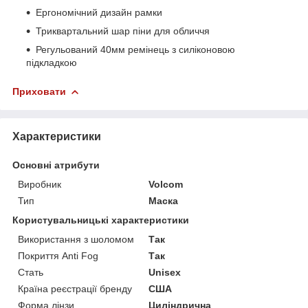
Ергономічний дизайн рамки
Триквартальний шар піни для обличчя
Регульований 40мм ремінець з силіконовою
підкладкою
Приховати
Характеристики
Основні атрибути
Виробник
Volcom
Тип
Маска
Користувальницькі характеристики
Використання з шоломом
Так
Покриття Anti Fog
Так
Стать
Unisex
Країна реєстрації бренду
США
Форма лінзи
Циліндрична