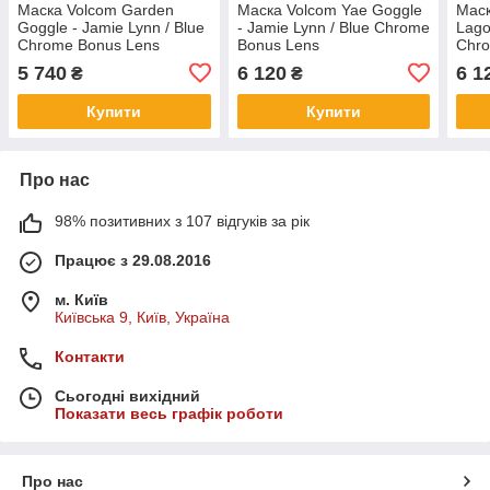
Маска Volcom Garden
Маска Volcom Yae Goggle
Маск
Goggle - Jamie Lynn / Blue
- Jamie Lynn / Blue Chrome
Lago
Chrome Bonus Lens
Bonus Lens
Chro
Деф
5 740
6 120
6 1
₴
₴
Купити
Купити
Про нас
98% позитивних з 107 відгуків за рік
Працює з 29.08.2016
м. Київ
Київська 9, Київ, Україна
Контакти
Сьогодні вихідний
Показати весь графік роботи
Про нас