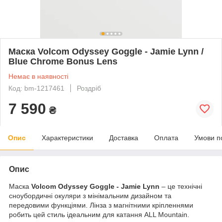
Маска Volcom Odyssey Goggle - Jamie Lynn /
Blue Chrome Bonus Lens
Немає в наявності
Код: bm-1217461
Роздріб
7 590
₴
Опис
Характеристики
Доставка
Оплата
Умови п
Опис
Маска
Volcom Odyssey Goggle - Jamie Lynn
– це технічні
сноубордичні окуляри з мінімальним дизайном та
передовими функціями. Лінза з магнітними кріпленнями
робить цей стиль ідеальним для катання ALL Mountain.