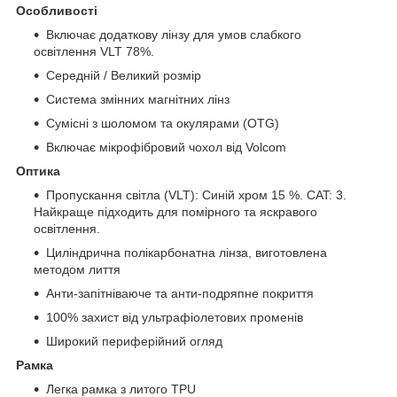
Особливості
Включає додаткову лінзу для умов слабкого
освітлення VLT 78%.
Середній / Великий розмір
Система змінних магнітних лінз
Сумісні з шоломом та окулярами (OTG)
Включає мікрофібровий чохол від Volcom
Оптика
Пропускання світла (VLT): Синій хром 15 %. CAT: 3.
Найкраще підходить для помірного та яскравого
освітлення.
Циліндрична полікарбонатна лінза, виготовлена
методом лиття
Анти-запітніваюче та анти-подряпне покриття
100% захист від ультрафіолетових променів
Широкий периферійний огляд
Рамка
Легка рамка з литого TPU