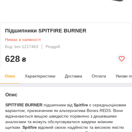
Підшипники SPITFIRE BURNER
Немає в наявності
Код: bm-1217463
Роздріб
628
₴
Опис
Характеристики
Доставка
Оплата
Умови п
Опис
SPITFIRE BURNER
підшипники від
Spitfire
є середньоціновим
варіантом, призначеним як альтернатива Bones REDS. Вони
відзначаються вищою швидкістю порівняно з дешевшими
аналогами та можуть обслуговуватися завдяки знімним
щиткам.
Spitfire
відомий своєю надійністю та високою якістю