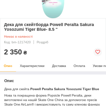
Дека для скейтборда Powell Peralta Sakura
Yosozumi Tiger Blue- 8.5 "
Немає в наявності
Код: bm-1217420
Роздріб
2 350
₴
Опис
Характеристики
Доставка
Оплата
Умови п
Опис
Дека для скейта
Powell Peralta Sakura Yosozumi Tiger Blue
Нова та покращена форма Popsicle Powell Peralta, деки
виготовлені на нашій Skate One China за допомогою пресів
Skate One AirLam® і використовують ту саму кленову фанеру