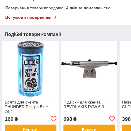
Повернення товару впродовж 14 днів за домовленістю
Всі умови повернення
Подібні товари компанії
Болти для скейта
Підвіски для скейта
Нажд
THUNDER Phillips Blue
REVOL AXIS RAW 6.0
GLOB
7/8"
160
698
398
₴
₴
Купити
Купити