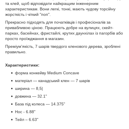
та клей, щоб відповідати найкращим інженерним
характеристикам. Вони легкі, тонкі, мають чудову торсійну
жорсткість і чіткий "поп".
Прекрасно підходять для початківців і професіоналів за
привабливою ціною. Працюють добре на вулицях, скейт-
парках, басейнах, фристайлі, крутих даунхілах із пагорбів або
просто проїжджання в магазин.
Преміум'якість, 7 шарів твердого кленового дерева, зроблені
правильно.
Характеристики:
форма конкейву Medium Concave
матеріал — канадський клен — 7 шарів
ширина — 8,5|
довжина — 32.1"
База під колеса — 14.375"
Нос - 6.88"
Тейл – 6.63"