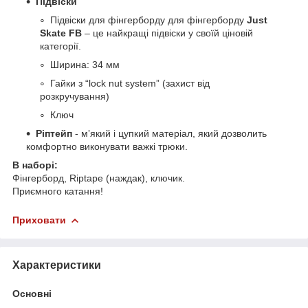
Підвіски
Підвіски для фінгерборду для фінгерборду
Just
Skate FB
– це найкращі підвіски у своїй ціновій
категорії.
Ширина: 34 мм
Гайки з “lock nut system” (захист від
розкручування)
Ключ
Ріптейп
- мʼякий і цупкий матеріал, який дозволить
комфортно виконувати важкі трюки.
В наборі:
Фінгерборд, Riptape (наждак), ключик.
Приємного катання!
Приховати
Характеристики
Основні