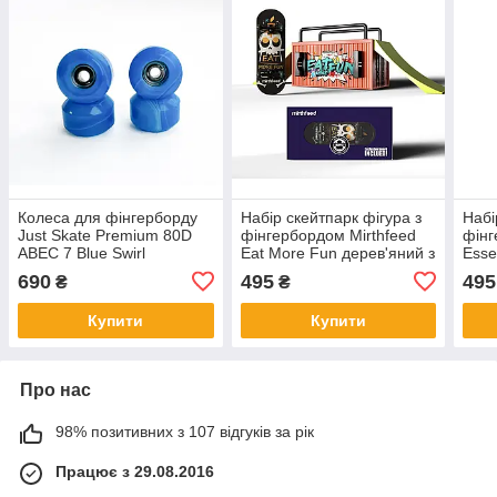
Колеса для фінгерборду
Набір скейтпарк фігура з
Набі
Just Skate Premium 80D
фінгербордом Mirthfeed
фінг
ABEC 7 Blue Swirl
Eat More Fun дерев'яний з
Esse
підшипниками
з пі
690
495
495
₴
₴
Купити
Купити
Про нас
98% позитивних з 107 відгуків за рік
Працює з 29.08.2016