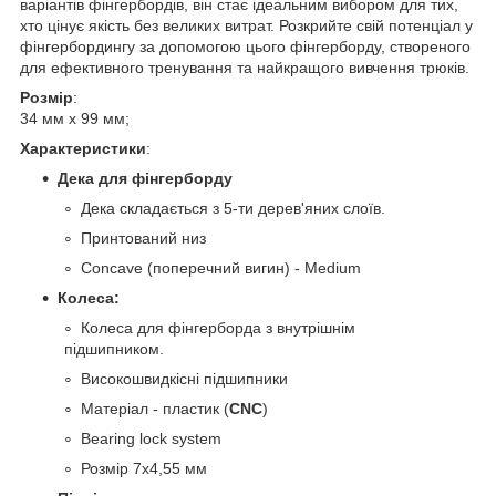
варіантів фінгербордів, він стає ідеальним вибором для тих,
хто цінує якість без великих витрат.
Розкрийте свій потенціал у
фінгербордингу за допомогою цього фінгерборду, створеного
для ефективного тренування та найкращого вивчення трюків.
Розмір
:
34 мм х 99 мм;
Характеристики
:
Дека для фінгерборду
Дека складається з 5-ти дерев'яних слоїв.
Принтований низ
Concave (поперечний вигин) - Medium
Колеса:
Колеса для фінгерборда з внутрішнім
підшипником.
Високошвидкісні підшипники
Матеріал - пластик (
CNC
)
Bearing lock system
Розмір 7х4,55 мм