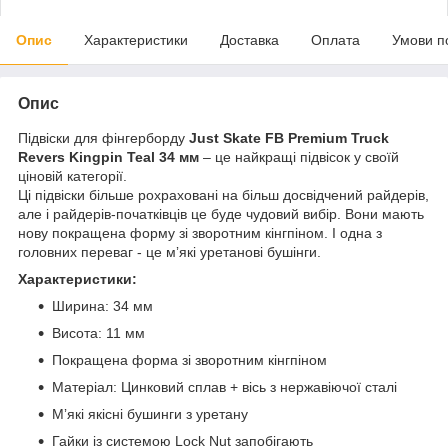
Опис
Характеристики
Доставка
Оплата
Умови п
Опис
Підвіски для фінгерборду
Just Skate FB Premium Truck
Revers Kingpin Teal 34 мм
– це найкращі підвісок у своїй
ціновій категорії.
Ці підвіски більше рохраховані на більш досвідчений райдерів,
але і райдерів-початківців це буде чудовий вибір. Вони мають
нову покращена форму зі зворотним кінгпіном. І одна з
головних переваг - це мʼякі уретанові бушінги.
Характеристики:
Ширина: 34 мм
Висота: 11 мм
Покращена форма зі зворотним кінгпіном
Матеріал: Цинковий сплав + вісь з нержавіючої сталі
Мʼякі якісні бушинги з уретану
Гайки із системою Lock Nut запобігають