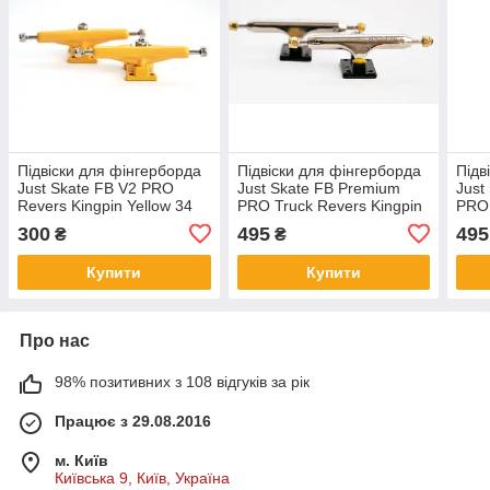
Підвіски для фінгерборда
Підвіски для фінгерборда
Підв
Just Skate FB V2 PRO
Just Skate FB Premium
Just
Revers Kingpin Yellow 34
PRO Truck Revers Kingpin
PRO 
мм
Blk 34 мм
Blue
300
495
495
₴
₴
Купити
Купити
Про нас
98% позитивних з 108 відгуків за рік
Працює з 29.08.2016
м. Київ
Київська 9, Київ, Україна