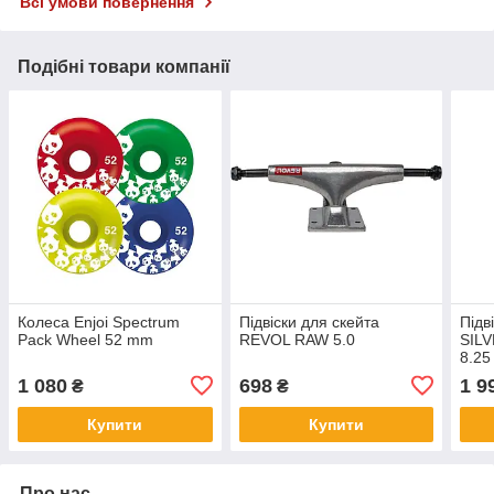
Всі умови повернення
Подібні товари компанії
Колеса Enjoi Spectrum
Підвіски для скейта
Підв
Pack Wheel 52 mm
REVOL RAW 5.0
SIL
8.25
1 080
698
1 9
₴
₴
Купити
Купити
Про нас