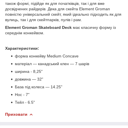
також формі, підійде як для початківців, так і для вже
досвідчених райдерів. Дека для скейта Element Groman
повністю універсальний скейт, який ідеально підходить як для
вулиць, так і для скейтпарків, пулів і рам.
Element Groman Skateboard Deck
має класичну форму із
середнім конкейвом.
Характеристики:
форма конкейву Medium Concave
матеріал — канадський клен — 7 шарів
ширина - 8,25"
довжина — 32"
База під колеса — 14.25"
Нос - 7"
Тейл - 6.5"
Приховати