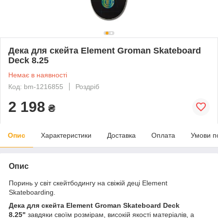
Дека для скейта Element Groman Skateboard
Deck 8.25
Немає в наявності
Код: bm-1216855
Роздріб
2 198
₴
Опис
Характеристики
Доставка
Оплата
Умови п
Опис
Поринь у світ скейтбодингу на свіжій деці Element
Skateboarding.
Дека для скейта Element Groman Skateboard Deck
8.25"
завдяки своїм розмірам, високій якості матеріалів, а