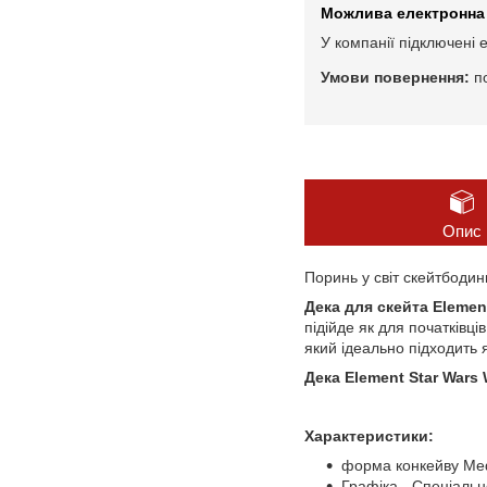
У компанії підключені 
п
Опис
Поринь у світ скейтбодинг
Дека для скейта Elemen
підійде як для початківці
який ідеально підходить я
Дека Element Star Wars
Характеристики:
форма конкейву Me
Графіка - Спеціальн