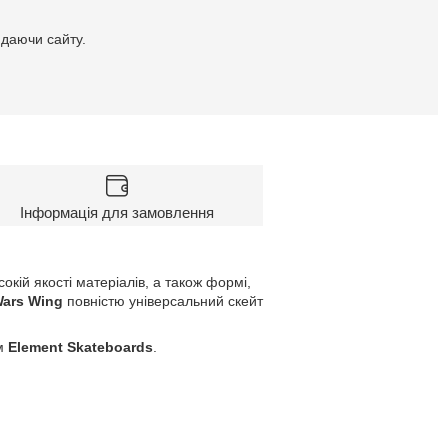
идаючи сайту.
Інформація для замовлення
окій якості матеріалів, а також формі,
Wars Wing
повністю універсальний скейт
ом
Element Skateboards
.