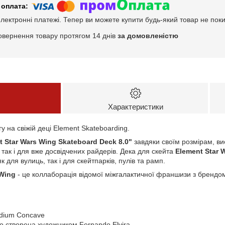
електронні платежі. Тепер ви можете купити будь-який товар не пок
овернення товару протягом 14 днів
за домовленістю
Характеристики
у на свіжій деці Element Skateboarding.
t Star Wars Wing Skateboard Deck 8.0"
завдяки своїм розмірам, вис
в так і для вже досвідчених райдерів. Дека для скейта
Element Star 
к для вулиць, так і для скейтпарків, пулів та рамп.
 Wing
- це коллаборація відомої міжгалактичної франшизи з бренд
dium Concave
о створена художником Fernando Elvira