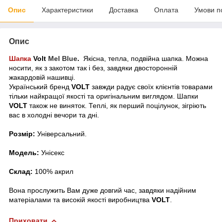
Опис
Характеристики
Доставка
Оплата
Умови п
Опис
Шапка
Volt
Mel Blue
.
Якісна, тепла, подвійна шапка. Можна
носити, як з закотом так і без, завдяки двосторонній
жакардовій нашивці.
Український бренд
VOLT
завжди радує своїх клієнтів товарами
тільки найкращої якості та оригінальним виглядом. Шапки
VOLT
також не виняток. Теплі, як перший поцілунок, зігріють
вас в холодні вечори та дні.
Розмір:
Універсальний.
Модель:
Унісекс
Склад:
100% акрил
Вона прослужить Вам дуже довгий час, завдяки надійним
матеріалами та високій якості виробництва
VOLT
.
Приховати