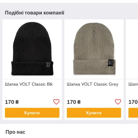
Подібні товари компанії
Шапка VOLT Classic Blk
Шапка VOLT Classic Grey
Шапк
170
170
170
₴
₴
Купити
Купити
Про нас