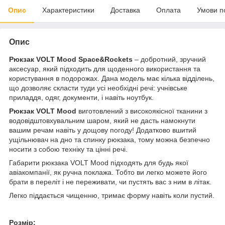
Опис
Характеристики
Доставка
Оплата
Умови п
Опис
Рюкзак VOLT Mood Space&Rockets
– добротний, зручний
аксесуар, який підходить для щоденного використання та
користування в подорожах. Дана модель має кілька відділень,
що дозволяє скласти туди усі необхідні речі: учнівське
приладдя, одяг, документи, і навіть ноутбук.
Рюкзак VOLT Mood
виготовлений з високоякісної тканини з
водовідштовхувальним шаром, який не дасть намокнути
вашим речам навіть у дощову погоду! Додатково вшитий
ущільнювач на дно та спинку рюкзака, тому можна безпечно
носити з собою техніку та цінні речі.
Габарити рюкзака VOLT Mood підходять для будь якої
авіакомпанії, як ручна поклажа. Тобто ви легко можете його
брати в переліт і не переживати, чи пустять вас з ним в літак.
Легко піддається чищенню, тримає форму навіть коли пустий.
Розмір: