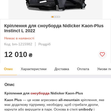
Кріплення для сноуборда Nidicker Kaon-Plus
Instinct L 2022
Немає в наявності
Код: bm-1215982
Роздріб
12 010
₴
Опис
Характеристики
Доставка
Оплата
Умови п
Опис
Кріплення для
сноуборда
Nidicker Kaon-Plus
Kaon Plus
— це нове агресивно
all-mountain
кріплення, яке
має додаткову підтримку, необхідну, щоб стрибати дропи,
карнути або вирушити в парк. Основа в стилі
unibody
і