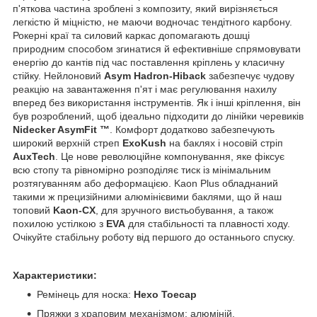
п'яткова частина зроблені з композиту, який вирізняється
легкістю й міцністю, не маючи водночас тендітного карбону.
Рокерні краї та силовий каркас допомагають дошці
природним способом згинатися й ефективніше спрямовувати
енергію до кантів під час поставлення кріплень у класичну
стійку. Нейлоновий
Asym Hadron-Hiback
забезпечує чудову
реакцію на завантаження п'ят і має регулювання нахилу
вперед без використання інструментів. Як і інші кріплення, він
був розроблений, щоб ідеально підходити до лінійки черевиків
Nidecker AsymFit ™
. Комфорт додатково забезпечують
широкий верхній стреп
ExoKush
на баклях і носовій стріп
AuxTech
. Це нове революційне компонування, яке фіксує
всю стопу та рівномірно розподіляє тиск із мінімальним
розтягуванням або деформацією. Kaon Plus обладнаний
такими ж прецизійними алюмінієвими баклями, що й наш
топовий
Kaon-CX
, для зручного вистьобування, а також
похилою устілкою з
EVA
для стабільності та плавності ходу.
Очікуйте стабільну роботу від першого до останнього спуску.
Характеристики:
Ремінець для носка:
Hexo Toecap
Пряжки з храповим механізмом: алюміній,