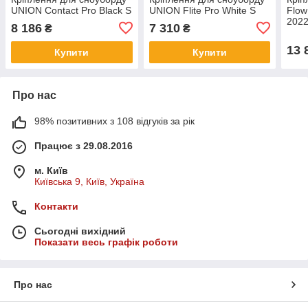
UNION Contact Pro Black S
UNION Flite Pro White S
Flow
202
8 186
7 310
₴
₴
13 
Купити
Купити
Про нас
98% позитивних з 108 відгуків за рік
Працює з 29.08.2016
м. Київ
Київська 9, Київ, Україна
Контакти
Сьогодні вихідний
Показати весь графік роботи
Про нас