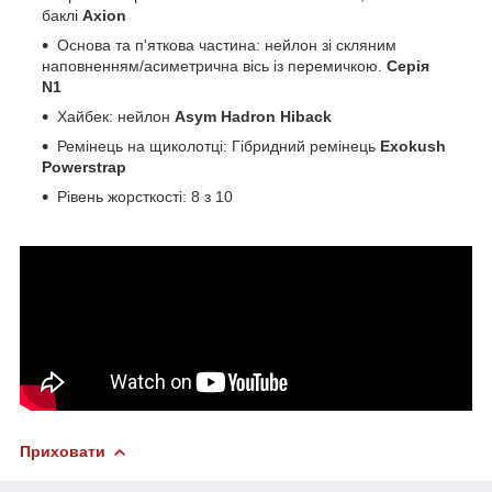
баклі
Axion
Основа та п'яткова частина: нейлон зі скляним
наповненням/асиметрична вісь із перемичкою.
Серія
N1
Хайбек: нейлон
Asym Hadron Hiback
Ремінець на щиколотці: Гібридний ремінець
Exokush
Powerstrap
Рівень жорсткості: 8 з 10
Приховати