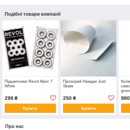
Подібні товари компанії
Підшипники Revol Abec 7
Прозорий Наждак Just
Коле
White
Skate
само
gree
298
250
980
₴
₴
Купити
Купити
Про нас