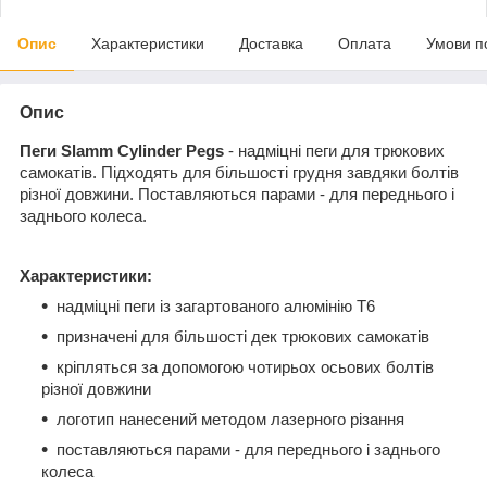
Опис
Характеристики
Доставка
Оплата
Умови п
Опис
Пеги Slamm Cylinder Pegs
- надміцні пеги для трюкових
самокатів. Підходять для більшості грудня завдяки болтів
різної довжини. Поставляються парами - для переднього і
заднього колеса.
Характеристики:
надміцні пеги із загартованого алюмінію Т6
призначені для більшості дек трюкових самокатів
кріпляться за допомогою чотирьох осьових болтів
різної довжини
логотип нанесений методом лазерного різання
поставляються парами - для переднього і заднього
колеса