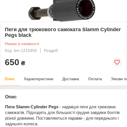
Пеги для трюкового самоката Slamm Cylinder
Pegs black
Немає в наявності
Код: bm-1215450
Роздріб
650
₴
Опис
Характеристики
Доставка
Оплата
Умови п
Опис
Пеги Slamm Cylinder Pegs
- надміцні пеги для трюкових
самокатів. Підходять для більшості грудня завдяки болтів
різної довжини. Поставляються парами - для переднього і
заднього колеса.