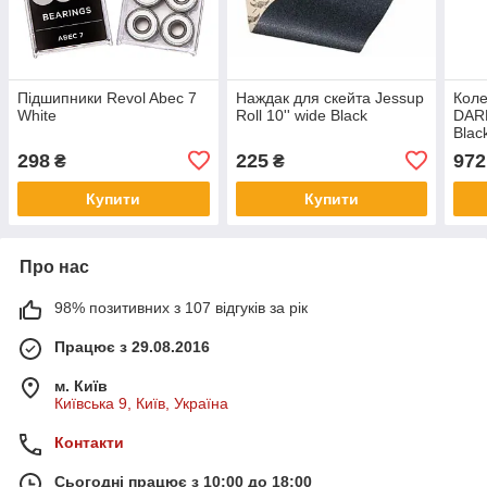
Підшипники Revol Abec 7
Наждак для скейта Jessup
Коле
White
Roll 10'' wide Black
DAR
Blac
298
225
972
₴
₴
Купити
Купити
Про нас
98% позитивних з 107 відгуків за рік
Працює з 29.08.2016
м. Київ
Київська 9, Київ, Україна
Контакти
Сьогодні працює з 10:00 до 18:00