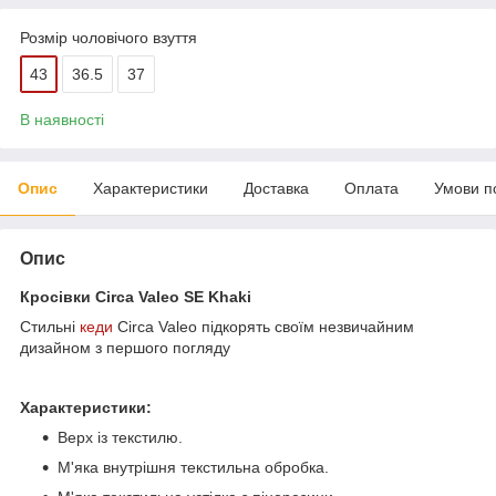
Розмір чоловічого взуття
43
36.5
37
В наявності
Опис
Характеристики
Доставка
Оплата
Умови п
Опис
Кросівки Circa Valeo SE Khaki
Стильні
кеди
Circa Valeo підкорять своїм незвичайним
дизайном з першого погляду
Характеристики:
Верх із текстилю.
М'яка внутрішня текстильна обробка.