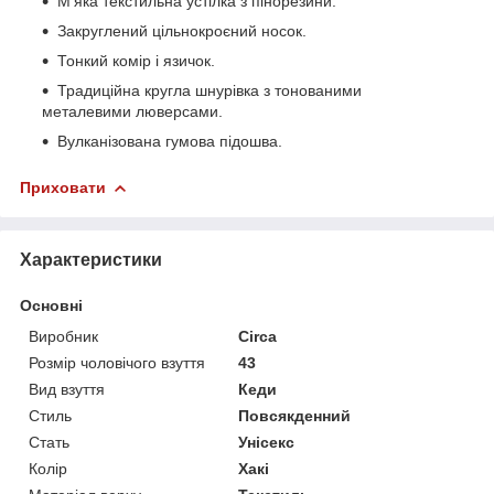
М'яка текстильна устілка з пінорезини.
Закруглений цільнокроєний носок.
Тонкий комір і язичок.
Традиційна кругла шнурівка з тонованими
металевими люверсами.
Вулканізована гумова підошва.
Приховати
Характеристики
Основні
Виробник
Circa
Розмір чоловічого взуття
43
Вид взуття
Кеди
Стиль
Повсякденний
Стать
Унісекс
Колір
Хакі