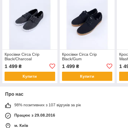
Кросівки Circa Crip
Кросівки Circa Crip
Крос
Black/Charcoal
Black/Gum
Wash
1 499
1 499
1 4
₴
₴
Купити
Купити
Про нас
98% позитивних з 107 відгуків за рік
Працює з 29.08.2016
м. Київ