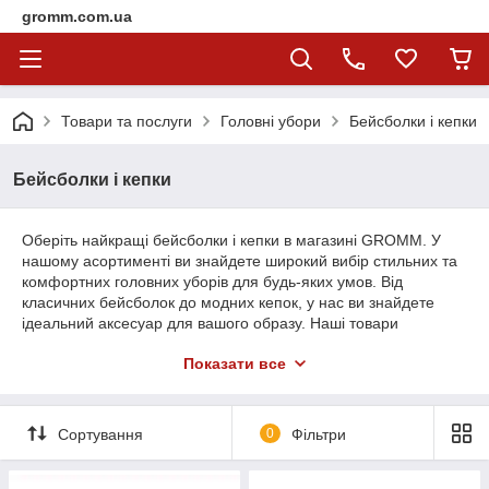
gromm.com.ua
Товари та послуги
Головні убори
Бейсболки і кепки
Бейсболки і кепки
Оберіть найкращі бейсболки і кепки в магазині GROMM. У
нашому асортименті ви знайдете широкий вибір стильних та
комфортних головних уборів для будь-яких умов. Від
класичних бейсболок до модних кепок, у нас ви знайдете
ідеальний аксесуар для вашого образу. Наші товари
виготовлені з високоякісних матеріалів та відомих брендів,
Показати все
що гарантує якість і тривалість. Вирушайте до магазину
GROMM та знайдіть свою стильну бейсболку або кепку вже
сьогодні!
Сортування
0
Фільтри