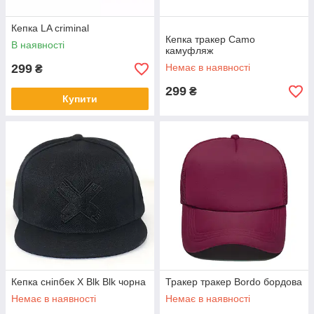
Кепка LA criminal
Кепка тракер Camo
В наявності
камуфляж
299
Немає в наявності
₴
299
₴
Купити
Кепка сніпбек X Blk Blk чорна
Тракер тракер Bordo бордова
Немає в наявності
Немає в наявності